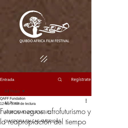
Regístrate
Entrada
All Posts
QAFF Fundation
All Posts
12 feb
5 min de lectura
Futuros negros: afrofuturismo y
AFRICA MU ZOLA NGUE
la reapropiación del tiempo
DIASPORA EN LAS AMERICAS