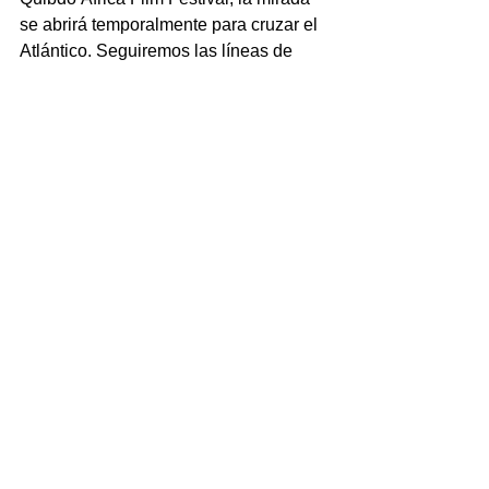
se abrirá temporalmente para cruzar el 
Atlántico. Seguiremos las líneas de 
convergencia entre el cine africano y el 
cine novo brasileño, los ecos entre 
Sembène y Glauber Rocha, las 
perspectivas que el Pacífico 
colombiano dirige hacia África y las 
maneras en que los festivales, a ambos 
lados del océano, crean corredores 
para estas imágenes.
DIASPORA EN LAS AMERICAS
Ver todo
Entradas recientes