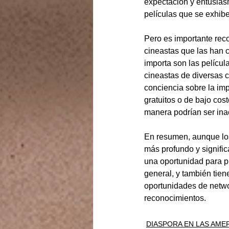
expectación y entusiasm
películas que se exhib
Pero es importante reco
cineastas que las han c
importa son las películ
cineastas de diversas c
conciencia sobre la imp
gratuitos o de bajo cos
manera podrían ser ina
En resumen, aunque los
más profundo y signific
una oportunidad para pr
general, y también tien
oportunidades de networ
reconocimientos.
DIASPORA EN LAS AME