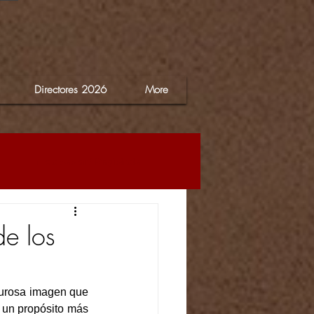
Directores 2026
More
Inicia sesión/ Regístrate
de los
murosa imagen que 
 un propósito más 