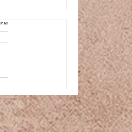
ones
os negros: afrofuturismo y
apropiación del tiempo