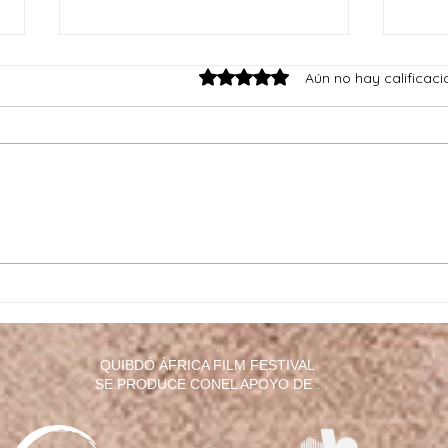
Obtuvo 0 de 5 estrellas.
Aún no hay calificaci
Diálogos atlánticos:
Futur
convergencias
la re
cinematográficas Sur-Sur
QUIBDÓ ÁFRICA FILM FESTIVAL
SE PRODUCE CONEL APOYO DE :