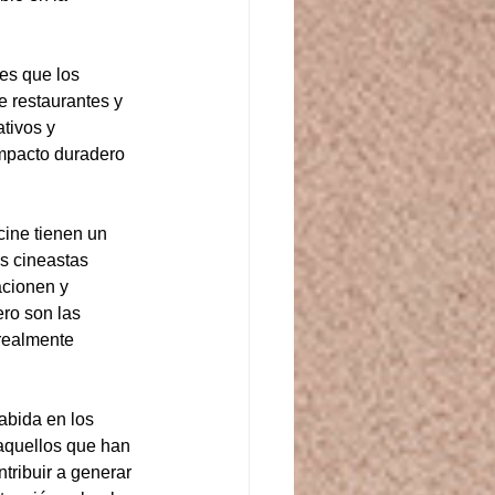
es que los 
e restaurantes y 
tivos y 
impacto duradero 
cine tienen un 
os cineastas 
acionen y 
ro son las 
realmente 
abida en los 
 aquellos que han 
tribuir a generar 