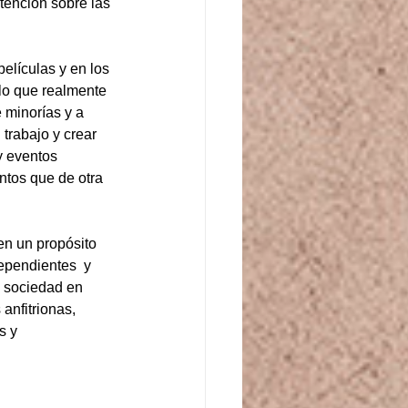
tención sobre las 
elículas y en los 
lo que realmente 
 minorías y a 
trabajo y crear 
y eventos 
ntos que de otra 
en un propósito 
ependientes  y 
a sociedad en 
anfitrionas, 
s y 