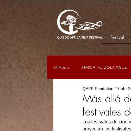
Festival
All Posts
AFRICA MU ZOLA NGUE
QAFF Fundation
17 abr 
DIASPORA EN EUROPA
MUJE
Más allá de
festivales 
Los festivales de cine
proyectan los festivale