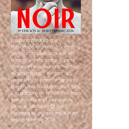
Hay una palabra que
trasciende idiomas, fronteras y
tiempo. Una palabra que en
francés significa negro, pero
que en el imaginario colectivo
evoca misterio, elegancia y
una estética cinematográfica
que ha marcado generaciones.
Esa palabra es NOIR. Y es bajo
ese lema que el Festival de
Cine de África de Quibdó
inaugura su octava edición en
septiembre de 2026.