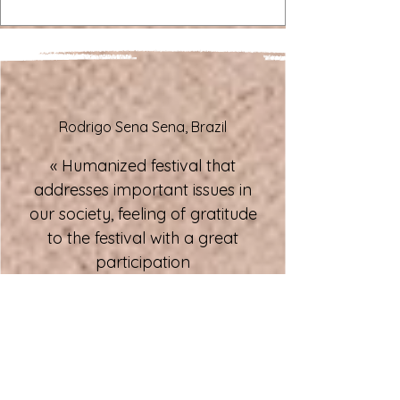
El instante preciso. Y cuando regresa, no avisa.
Simplemente aparece, y el mundo recuerda que
nunca debió haberlo olvidado.
Rodrigo Sena Sena, Brazil
« Humanized festival that
addresses important issues in
our society, feeling of gratitude
to the festival with a great
participation
experience. »
Lisa Maydwell, USA