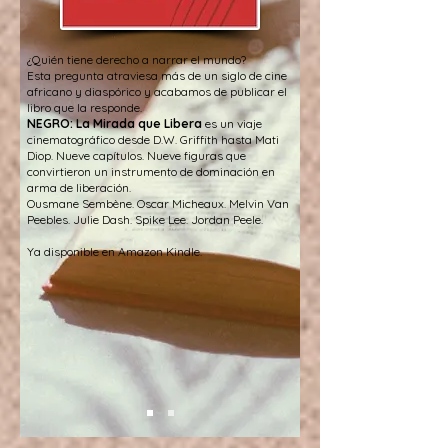
¿Quién tiene derecho a narrar el mundo?
Esta pregunta atraviesa más de un siglo de cine
africano y diaspórico y acabamos de publicar el
libro que la responde.
NEGRO: La Mirada que Libera
es un viaje
cinematográfico desde D.W. Griffith hasta Mati
Diop. Nueve capítulos. Nueve figuras que
convirtieron un instrumento de dominación en
arma de liberación.
Ousmane Sembène. Oscar Micheaux. Melvin Van
Peebles. Julie Dash. Spike Lee. Jordan Peele.
Ya disponible en Amazon Kindle.