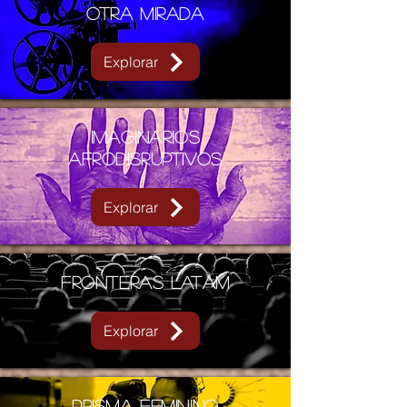
Otra mirada
Explorar
Imaginarios
Afrodisruptivos
Explorar
Fronteras LATAM
Explorar
PRISMA FEMININO