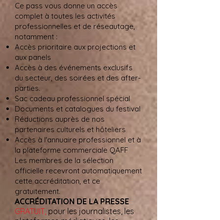
Ce pass vous donne un accès
complet à toutes les activités
professionnelles et de réseautage,
notamment :
Accès prioritaire aux projections et
aux panels
Accès à des événements exclusifs
du secteur, des soirées et des after-
parties.
Sac cadeau professionnel spécial
Documents et catalogues du festival
Réductions auprès de nos
partenaires culturels et hôteliers
Accès à l'annuaire professionnel et à
la plateforme commerciale QAFF
Les membres de la sélection
officielle recevront automatiquement
cette accréditation, et ce
gratuitement.
ACCRÉDITATION DE LA PRESSE
GRATUIT,
pour les journalistes, les