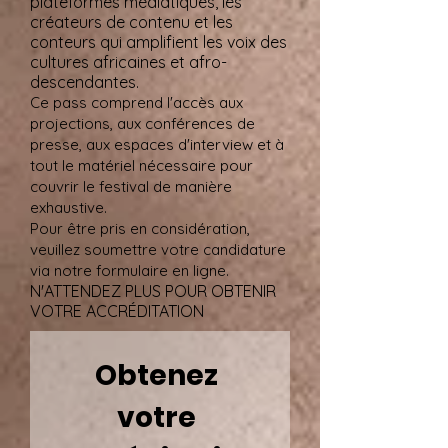
plateformes médiatiques, les
créateurs de contenu et les
conteurs qui amplifient les voix des
cultures africaines et afro-
descendantes.
Ce pass comprend l'accès aux
projections, aux conférences de
presse, aux espaces d'interview et à
tout le matériel nécessaire pour
couvrir le festival de manière
exhaustive.
Pour être pris en considération,
veuillez soumettre votre candidature
via notre formulaire en ligne.
N'ATTENDEZ PLUS POUR OBTENIR
VOTRE ACCRÉDITATION
Obtenez 
votre 