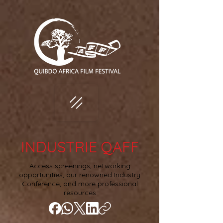
INDUSTRIE QAFF
Access screenings, networking
opportunities, our renowned Industry
Conference, and more professional
resources