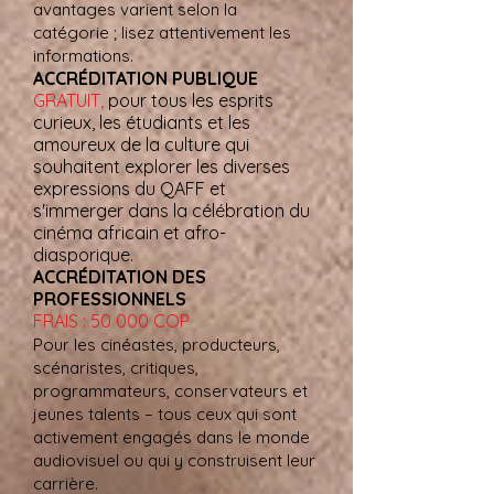
avantages varient selon la
catégorie ; lisez attentivement les
informations.
ACCRÉDITATION PUBLIQUE
GRATUIT,
pour tous les esprits
curieux, les étudiants et les
amoureux de la culture qui
souhaitent explorer les diverses
expressions du QAFF et
s'immerger dans la célébration du
cinéma africain et afro-
diasporique.
ACCRÉDITATION DES
PROFESSIONNELS
FRAIS : 50 000 COP
Pour les cinéastes, producteurs,
scénaristes, critiques,
programmateurs, conservateurs et
jeunes talents – tous ceux qui sont
activement engagés dans le monde
audiovisuel ou qui y construisent leur
carrière.