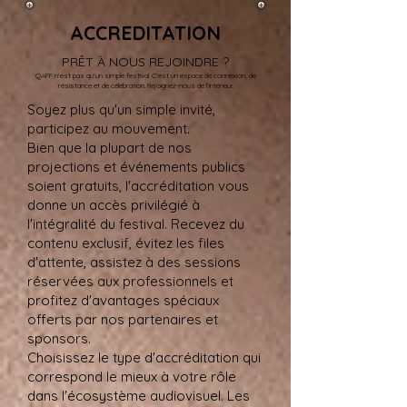
ACCREDITATION
PRÊT À NOUS REJOINDRE ?
QAFF n'est pas qu'un simple festival. C'est un espace de connexion, de
résistance et de célébration. Rejoignez-nous de l'intérieur.
Soyez plus qu'un simple invité,
participez au mouvement.
Bien que la plupart de nos
projections et événements publics
soient gratuits, l'accréditation vous
donne un accès privilégié à
l'intégralité du festival. Recevez du
contenu exclusif, évitez les files
d'attente, assistez à des sessions
réservées aux professionnels et
profitez d'avantages spéciaux
offerts par nos partenaires et
sponsors.
Choisissez le type d'accréditation qui
correspond le mieux à votre rôle
dans l'écosystème audiovisuel. Les