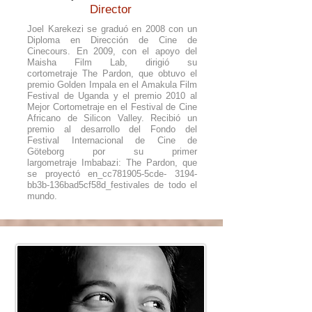
Director
Joel Karekezi se graduó en 2008 con un
Diploma en Dirección de Cine de
Cinecours. En 2009, con el apoyo del
Maisha Film Lab, dirigió su
cortometraje The Pardon, que obtuvo el
premio Golden Impala en el Amakula Film
Festival de Uganda y el premio 2010 al
Mejor Cortometraje en el Festival de Cine
Africano de Silicon Valley. Recibió un
premio al desarrollo del Fondo del
Festival Internacional de Cine de
Göteborg por su primer
largometraje Imbabazi: The Pardon, que
se proyectó en_cc781905-5cde- 3194-
bb3b-136bad5cf58d_festivales de todo el
mundo.