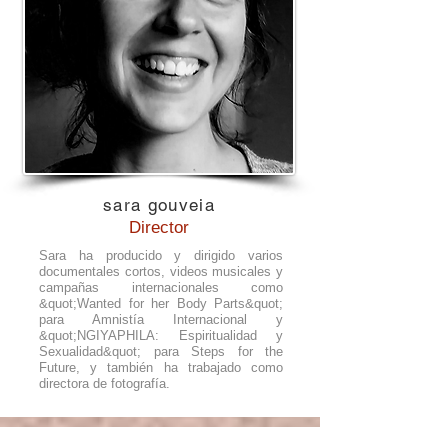
sara gouveia
Director
Sara ha producido y dirigido varios
documentales cortos, videos musicales y
campañas internacionales como
&quot;Wanted for her Body Parts&quot;
para Amnistía Internacional y
&quot;NGIYAPHILA: Espiritualidad y
Sexualidad&quot; para Steps for the
Future, y también ha trabajado como
directora de fotografía.