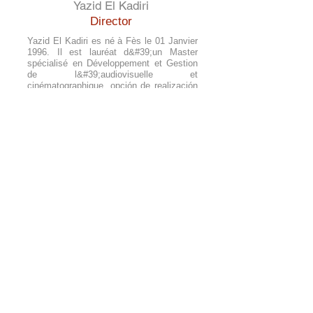
Yazid El Kadiri
Director
Yazid El Kadiri es né à Fès le 01 Janvier
1996. Il est lauréat d&#39;un Master
spécialisé en Développement et Gestion
de l&#39;audiovisuelle et
cinématographique, opción de realización
de la 1ere promoción de L&#39;Institut
Supérieur des Métiers de
l&#39;Audiovisuel et du Cinéma (ISMAC)
en Rabat
(2013-2018)
.