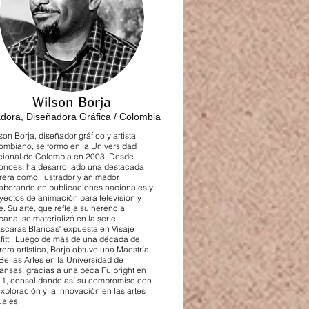
Wilson Borja
radora, Diseñadora Gráfica / Colombia
son Borja, diseñador gráfico y artista
ombiano, se formó en la Universidad
ional de Colombia en 2003. Desde
onces, ha desarrollado una destacada
rera como ilustrador y animador,
aborando en publicaciones nacionales y
yectos de animación para televisión y
e. Su arte, que refleja su herencia
icana, se materializó en la serie
scaras Blancas" expuesta en Visaje
fitti. Luego de más de una década de
rera artística, Borja obtuvo una Maestría
Bellas Artes en la Universidad de
ansas, gracias a una beca Fulbright en
1, consolidando así su compromiso con
exploración y la innovación en las artes
uales.