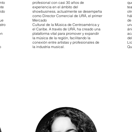
ento
profesional con casi 30 años de
qu
nte
experiencia en el ámbito del
te
ido
showbusiness, actualmente se desempeña
otr
como Director Comercial de URÀ, el primer
há
que
Mercado
de 
atro
Cultural de la Música de Centroamérica y
un
el Caribe. A través de URÀ, ha creado una
án
en
plataforma vital para promover y expandir
ac
la música de la región, facilitando la
de
conexión entre artistas y profesionales de
Li
o
la industria musical.
Qu