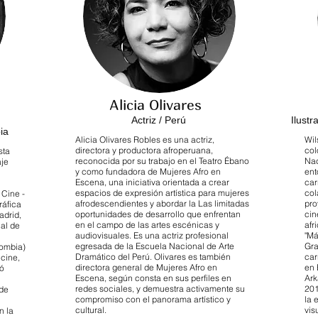
Alicia Olivares
Actriz / Perú
Ilust
ia
Alicia Olivares Robles es una actriz,
Wil
directora y productora afroperuana,
col
sta
reconocida por su trabajo en el Teatro Ébano
Nac
aje
y como fundadora de Mujeres Afro en
ent
Escena, una iniciativa orientada a crear
car
espacios de expresión artística para mujeres
col
 Cine -
afrodescendientes y abordar la Las limitadas
pro
ráfica
oportunidades de desarrollo que enfrentan
cin
adrid,
en el campo de las artes escénicas y
afr
al de
audiovisuales. Es una actriz profesional
"Má
egresada de la Escuela Nacional de Arte
Gra
ombia)
Dramático del Perú. Olivares es también
car
 cine,
directora general de Mujeres Afro en
en 
jó
Escena, según consta en sus perfiles en
Ark
redes sociales, y demuestra activamente su
201
 de
compromiso con el panorama artístico y
la 
cultural.
vis
n la