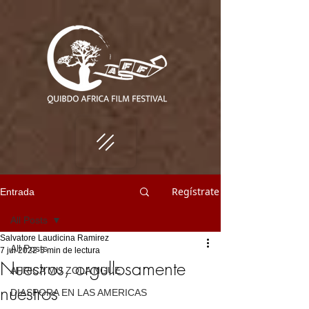
Regístrate
Entrada
All Posts
Salvatore Laudicina Ramirez
All Posts
7 jul 2022
5 min de lectura
Nuestros, orgullosamente
AFRICA MU ZOLA NGUE
nuestros
DIASPORA EN LAS AMERICAS