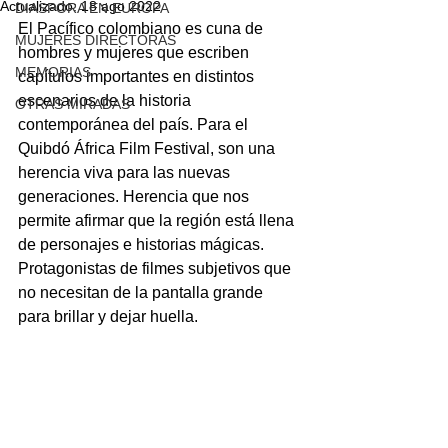
Actualizado:
18 ago 2022
DIASPORA EN EUROPA
El Pacífico colombiano es cuna de 
MUJERES DIRECTORAS
hombres y mujeres que escriben 
MEMORIAS
capítulos importantes en distintos 
escenarios de la historia 
OTRAS MIRADAS
contemporánea del país. Para el 
Quibdó África Film Festival, son una 
herencia viva para las nuevas 
generaciones. Herencia que nos 
permite afirmar que la región está llena 
de personajes e historias mágicas. 
Protagonistas de filmes subjetivos que 
no necesitan de la pantalla grande 
para brillar y dejar huella.