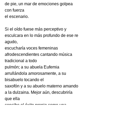
de pie, un mar de emociones golpea 
con fuerza
el escenario.
Si el oído fuese más perceptivo y 
esculcara en lo más profundo de ese re 
agudo,
escucharía voces femeninas 
afrodescendientes cantando música 
tradicional a todo
pulmón; a su abuela Eufemia 
arrullándola amorosamente, a su 
bisabuelo tocando el
saxofón y a su abuelo materno amando 
a la dulzaina. Mejor aún, descubriría 
que ella
concibe el éxito propio como una 
oportunidad maravillosa para motivar a 
otros hombres