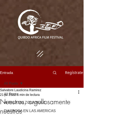
Regístrate
Entrada
All Posts
Salvatore Laudicina Ramirez
All Posts
21 jul 2022
5 min de lectura
Nuestros, orgullosamente
AFRICA MU ZOLA NGUE
nuestros
DIASPORA EN LAS AMERICAS