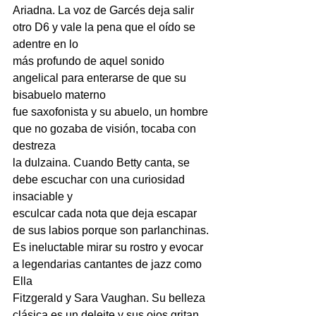
Ariadna. La voz de Garcés deja salir 
otro D6 y vale la pena que el oído se 
adentre en lo
más profundo de aquel sonido 
angelical para enterarse de que su 
bisabuelo materno
fue saxofonista y su abuelo, un hombre 
que no gozaba de visión, tocaba con 
destreza
la dulzaina. Cuando Betty canta, se 
debe escuchar con una curiosidad 
insaciable y
esculcar cada nota que deja escapar 
de sus labios porque son parlanchinas.
Es ineluctable mirar su rostro y evocar 
a legendarias cantantes de jazz como 
Ella
Fitzgerald y Sara Vaughan. Su belleza 
clásica es un deleite y sus ojos gritan 