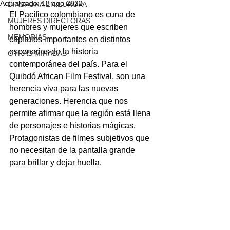
Actualizado:
18 ago 2022
DIASPORA EN EUROPA
El Pacífico colombiano es cuna de 
MUJERES DIRECTORAS
hombres y mujeres que escriben 
MEMORIAS
capítulos importantes en distintos 
escenarios de la historia 
OTRAS MIRADAS
contemporánea del país. Para el 
Quibdó African Film Festival, son una 
herencia viva para las nuevas 
generaciones. Herencia que nos 
permite afirmar que la región está llena 
de personajes e historias mágicas. 
Protagonistas de filmes subjetivos que 
no necesitan de la pantalla grande 
para brillar y dejar huella. 