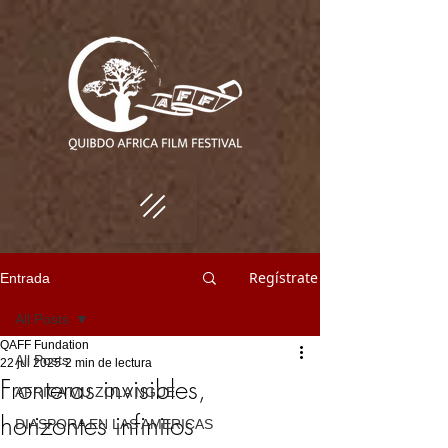
Regístrate
Entrada
All Posts
QAFF Fundation
All Posts
22 jul 2025
2 min de lectura
Fronteras invisibles,
AFRICA MU ZOLA NGUE
horizontes infinitos
DIASPORA EN LAS AMERICAS