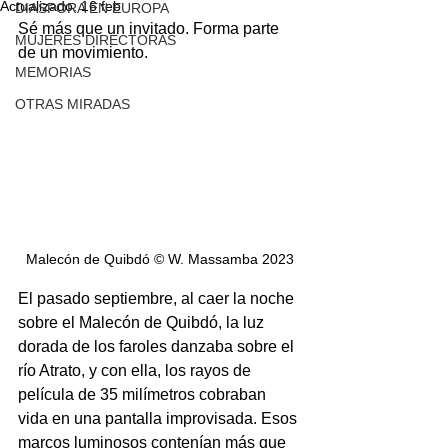
Actualizado:
16 feb
DIASPORA EN EUROPA
Sé más que un invitado. Forma parte 
MUJERES DIRECTORAS
de un movimiento.
MEMORIAS
OTRAS MIRADAS
Malecón de Quibdó © W. Massamba 2023
El pasado septiembre, al caer la noche 
sobre el Malecón de Quibdó, la luz 
dorada de los faroles danzaba sobre el 
río Atrato, y con ella, los rayos de 
película de 35 milímetros cobraban 
vida en una pantalla improvisada. Esos 
marcos luminosos contenían más que 