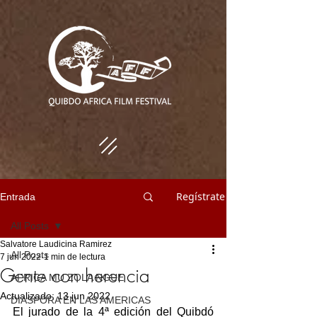
Regístrate
Entrada
All Posts
Salvatore Laudicina Ramirez
All Posts
7 jun 2022
1 min de lectura
Gente con herencia
AFRICA MU ZOLA NGUE
Actualizado:
13 jun 2022
DIASPORA EN LAS AMERICAS
El jurado de la 4ª edición del Quibdó 