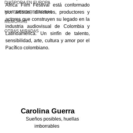
DIASPORA EN EUROPA
Africa Film Festival está conformado 
MUJERES DIRECTORAS
por artistas, directores, productores y 
actores que construyen su legado en la 
MEMORIAS
industria audiovisual de Colombia y 
OTRAS MIRADAS
Latinoamérica. Un sinfín de talento, 
sensibilidad, arte, cultura y amor por el 
Pacífico colombiano.
Carolina Guerra
 Sueños posibles, huellas 
imborrables 